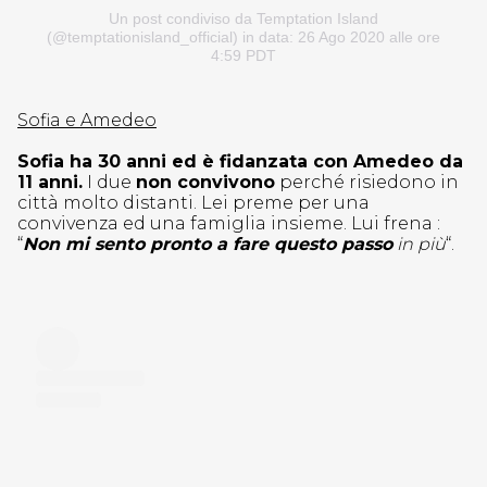
Un post condiviso da Temptation Island
(@temptationisland_official)
in data: 26 Ago 2020 alle ore
4:59 PDT
Sofia e Amedeo
Sofia ha 30 anni ed è fidanzata con Amedeo da
11 anni.
I due
non convivono
perché risiedono in
città molto distanti. Lei preme per una
convivenza ed una famiglia insieme. Lui frena :
“
Non mi sento pronto a fare questo passo
in più
“.