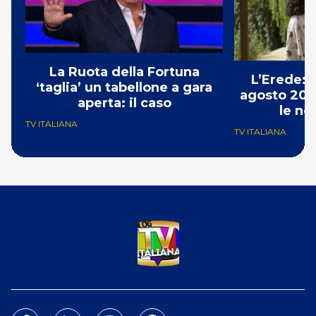
La Ruota della Fortuna
L’Erede: 
‘taglia’ un tabellone a gara
agosto 202
aperta: il caso
le no
TV ITALIANA
TV ITALIANA