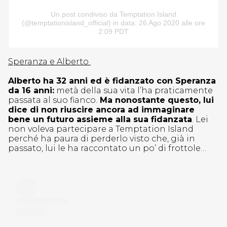
Un post condiviso da Temptation Island
(@temptationisland_official)
in data: 26 Ago 2020 alle ore
2:09 PDT
Speranza e Alberto
Alberto ha 32 anni ed è fidanzato con Speranza
da 16 anni:
metà della sua vita l’ha praticamente
passata al suo fianco.
Ma nonostante questo, lui
dice di non riuscire ancora ad immaginare
bene un futuro assieme alla sua fidanzata
. Lei
non voleva partecipare a Temptation Island
perché ha paura di perderlo visto che, già in
passato, lui le ha raccontato un po’ di frottole…