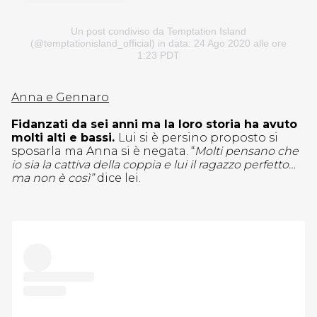
Un post condiviso da Temptation Island
(@temptationisland_official)
in data: 24 Ago 2020 alle ore
1:23 PDT
Anna e Gennaro
Fidanzati da sei anni ma la loro storia ha avuto
molti alti e bassi.
Lui si è persino proposto si
sposarla ma Anna si è negata. “
Molti pensano che
io sia la cattiva della coppia e lui il ragazzo perfetto…
ma non è così”
dice lei.