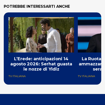
POTREBBE INTERESSARTI ANCHE
L’Erede: anticipazioni 14
La Ruota d
agosto 2026: Serhat guasta
ammazzando 
le nozze di Yldiz
serat
TV ITALIANA
TV ITALIANA