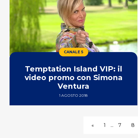
CANALE 5
Temptation Island VIP: il
video promo con Simona
Ventura
1 AGOSTO 2018
«
1
...
7
8