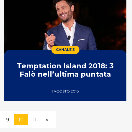
CANALE 5
Temptation Island 2018: 3
Falò nell’ultima puntata
1 AGOSTO 2018
9
10
11
»