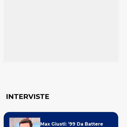
INTERVISTE
Max Giusti: ’99 Da Battere