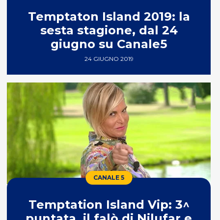
Temptaton Island 2019: la
sesta stagione, dal 24
giugno su Canale5
24 GIUGNO 2019
CANALE 5
Temptation Island Vip: 3^
puntata, il falò di Nilufar e