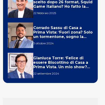
scelto dopo 26 format, Squid
Game italiano? Ho fatto la
ola!’
22 febbraio 2025
Corrado Sassu di Casa a
Prima Vista: ‘Fuori zona? Solo
un tormentone, sogno la
telecronaca di F1’
3 ottobre 2024
Gianluca Torre: ‘Felice di
essere Biscottino di Casa a
Prima Vista. Un mio show?
Un sogno’
22 settembre 2024