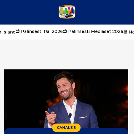
📺 Palinsesti Rai 2026
📺 Palinsesti Mediaset 2026
 Island
📆 N
CANALE 5