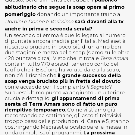
abitudinario che segue la soap opera al primo
pomeriggio
donando un importante traino a
Uomini e Donne
e
Verissimo
sarà davanti alla tv
anche in prima e seconda serata?
Un secondo dilemma è quello legato al numero
di puntate ancora inedite per l’Italia. Mediaset è
riuscito a bruciare in poco più di un anno ben
due stagioni e mezza della soap (siamo sulle oltre
420 puntate circa). Visto che in totale
Terra Amara
conta in tutto 770 episodi tenendo conto del
taglio che il Biscione ha voluto dare alla soap,
non c’è il rischio che
il grande successo della
soap venga bruciato più in fretta del dovuto
come accadde per il compianto
Il Segreto
?
Su quest’ultimo punto va aggiunto un ulteriore
cruciale dettaglio:
gli appuntamenti di prima
serata di Terra Amara sono di fatto un puro
riempitivo temporaneo
. Come vi stiamo già
raccontando da settimane, gli ascolti televisivi
troppo bassi delle produzioni di Canale 5, stanno
costringendo Mediaset a posticipare la messa in
onda di molti suoi programmi.
La prossima