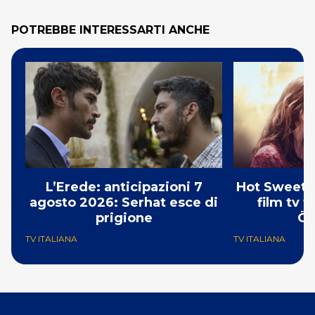
POTREBBE INTERESSARTI ANCHE
L’Erede: anticipazioni 7
Hot Sweet S
agosto 2026: Serhat esce di
film tv 
prigione
Öz
TV ITALIANA
TV ITALIANA