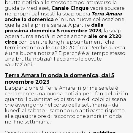
brutta notizia allo stesso tempo: attraverso la
guida tv Mediaset,
Canale Cinque
vedrà sbucare
nei propri palinsesti la soap opera
Terra Amara
anche la domenica
e in una nuova collocazione,
quella della prima serata. A partire
dalla
prossima domenica 5 novembre 2023,
la soap
opera turca andrà in onda anche
alle ore 21:20
circa
con ben tre lunghi appuntamenti che
termineranno alle ore 00:20 circa. Perché questa
è una buona notizia? E perché è al tempo stesso
una brutta notizia? Facciamo le dovute
valutazioni…
Terra Amara in onda la domenica, dal 5
novembre 2023
L’apparizione di Terra Amara in prima serata è
certamente una buona notizia per i fan del dizi in
quanto il quantitativo di storie e di colpi di scena
che avvengono nel corso della settimana – dal
lunedì al sabato – saranno un antipasto rispetto
alle quasi tre ore di racconto che andrà in onda
nel fine settimana.
Questo, però, alimenta dei dubbi: il
pubblico