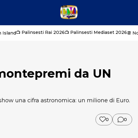
📺 Palinsesti Rai 2026
📺 Palinsesti Mediaset 2026
 Island
📆 N
 montepremi da UN
y show una cifra astronomica: un milione di Euro.
0
0