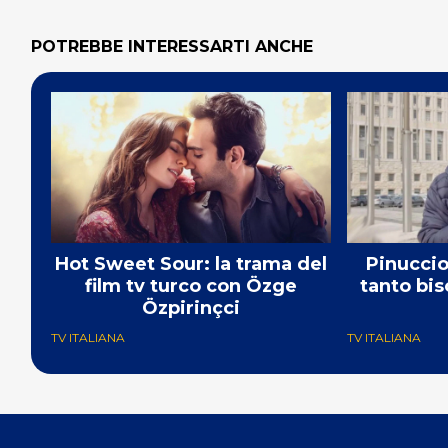
POTREBBE INTERESSARTI ANCHE
Hot Sweet Sour: la trama del
Pinuccio:
film tv turco con Özge
tanto bis
Özpirinçci
TV ITALIANA
TV ITALIANA