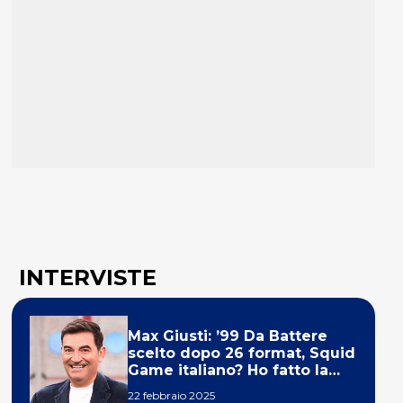
INTERVISTE
Max Giusti: ’99 Da Battere
scelto dopo 26 format, Squid
Game italiano? Ho fatto la
ola!’
22 febbraio 2025