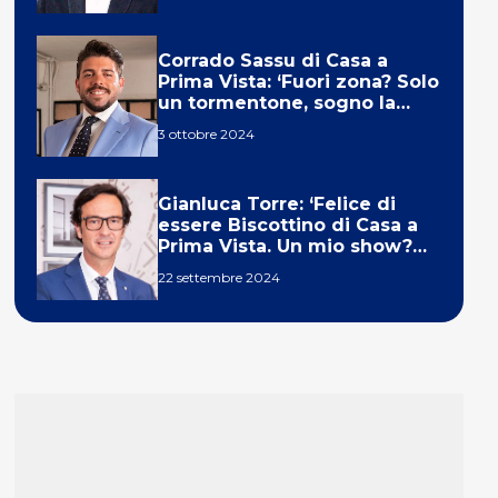
Corrado Sassu di Casa a
Prima Vista: ‘Fuori zona? Solo
un tormentone, sogno la
telecronaca di F1’
3 ottobre 2024
Gianluca Torre: ‘Felice di
essere Biscottino di Casa a
Prima Vista. Un mio show?
Un sogno’
22 settembre 2024