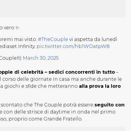
o vero ✨
premi mai visto.
#TheCouple
vi aspetta da lunedì
diaset Infinity.
pic.twitter.com/hb1WOatpW8
CoupleIt)
March 30, 2025
oppie di celebrità – sedici concorrenti in tutto
–
 corso delle giornate in casa ma anche durante le
 a giochi e sfide che metteranno
alla prova la loro
per scontato che The Couple potrà essere
seguito con
e con delle strisce di daytime in onda nel primo
so, proprio come Grande Fratello.