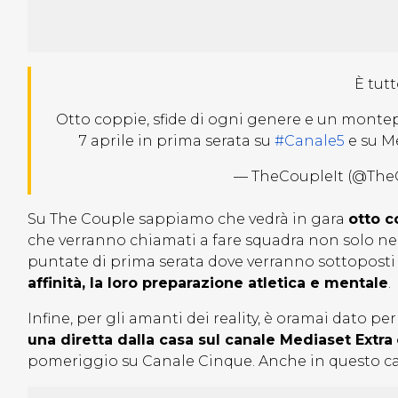
È tutt
Otto coppie, sfide di ogni genere e un monte
7 aprile in prima serata su
#Canale5
e su Me
— TheCoupleIt (@The
Su The Couple sappiamo che vedrà in gara
otto c
che verranno chiamati a fare squadra non solo nel
puntate di prima serata dove verranno sottoposti
affinità, la loro preparazione atletica e mentale
.
Infine, per gli amanti dei reality, è oramai dato 
una diretta dalla casa sul canale Mediaset Extra
pomeriggio su Canale Cinque. Anche in questo ca