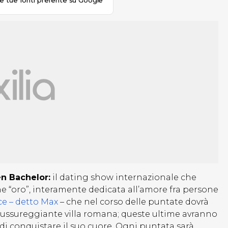
le tue fonti preferite su Google
n Bachelor:
il dating show internazionale che
one “oro”, interamente dedicata all’amore fra persone
e – detto Max
– che nel corso delle puntate dovrà
 lussureggiante villa romana; queste ultime avranno
 di conquistare il suo cuore. Ogni puntata sarà