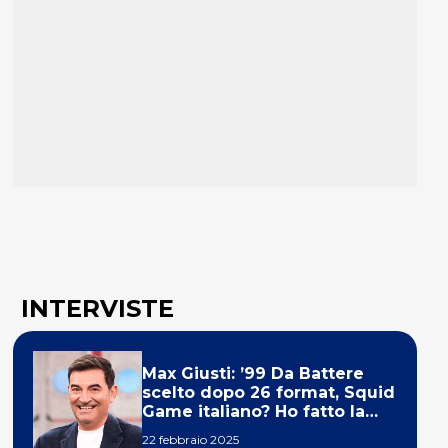
INTERVISTE
Max Giusti: ’99 Da Battere
scelto dopo 26 format, Squid
Game italiano? Ho fatto la
ola!’
22 febbraio 2025