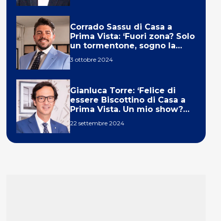
Corrado Sassu di Casa a
Prima Vista: ‘Fuori zona? Solo
un tormentone, sogno la
telecronaca di F1’
3 ottobre 2024
Gianluca Torre: ‘Felice di
essere Biscottino di Casa a
Prima Vista. Un mio show?
Un sogno’
22 settembre 2024