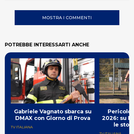
MOSTRA I COMMENTI
POTREBBE INTERESSARTI ANCHE
Gabriele Vagnato sbarca su
Pericolo
DMAX con Giorno di Prova
2026: su R
le stor
TV ITALIANA
TV ITALIANA