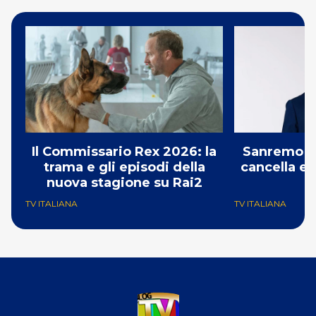
Il Commissario Rex 2026: la
Sanremo 2
trama e gli episodi della
cancella e 
nuova stagione su Rai2
G
TV ITALIANA
TV ITALIANA