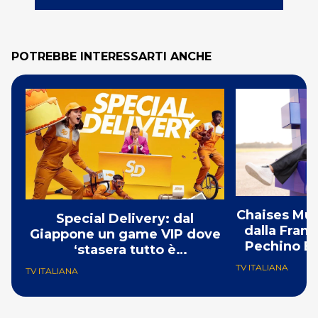
POTREBBE INTERESSARTI ANCHE
Chaises Musi
Special Delivery: dal
dalla Franc
Giappone un game VIP dove
Pechino Ex
‘stasera tutto è
consegnabile’
TV ITALIANA
TV ITALIANA