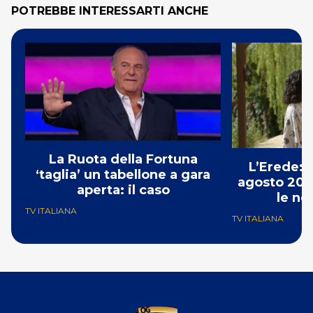
POTREBBE INTERESSARTI ANCHE
La Ruota della Fortuna
L’Erede: 
‘taglia’ un tabellone a gara
agosto 202
aperta: il caso
le no
TV ITALIANA
TV ITALIANA