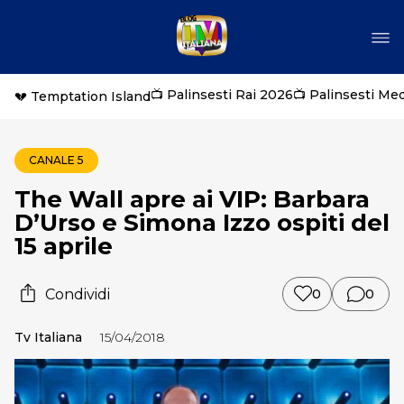
📺 Palinsesti Rai 2026
📺 Palinsesti Me
💔 Temptation Island
CANALE 5
The Wall apre ai VIP: Barbara
D’Urso e Simona Izzo ospiti del
15 aprile
Condividi
0
0
Tv Italiana
15/04/2018