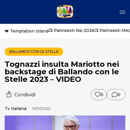
📺 Palinsesti Rai 2026
📺 Palinsesti Me
💔 Temptation Island
BALLANDO CON LE STELLE
Tognazzi insulta Mariotto nei
backstage di Ballando con le
Stelle 2023 – VIDEO
Condividi
0
0
Tv Italiana
11/11/2023