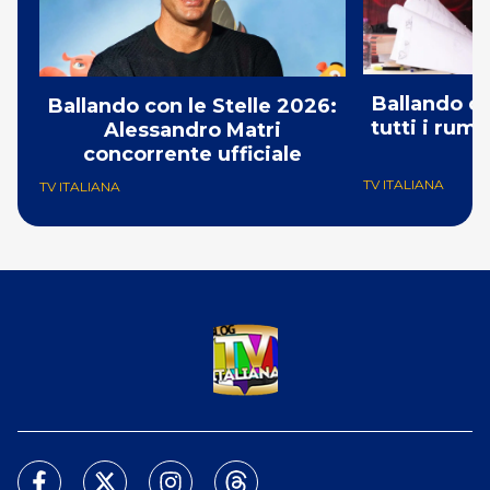
Ballando co
Ballando con le Stelle 2026:
tutti i rumo
Alessandro Matri
C
concorrente ufficiale
TV ITALIANA
TV ITALIANA