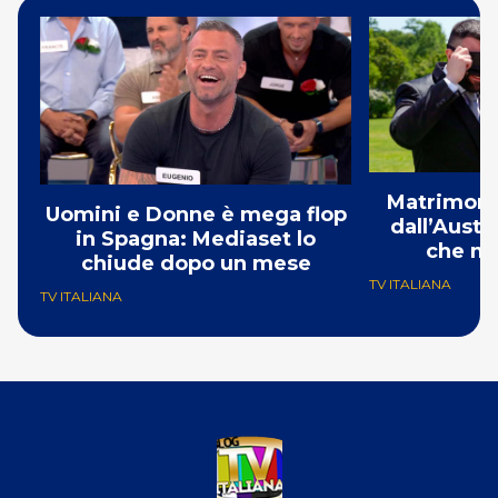
Matrimonio
Uomini e Donne è mega flop
dall’Austr
in Spagna: Mediaset lo
che mi
chiude dopo un mese
TV ITALIANA
TV ITALIANA