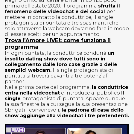
Regno Unito sul canale britannico TLC poco
prima dell’estate 2020. Il programma
sfrutta il
fenomeno delle videochat e dei social
per
mettere in contatto la conduttrice, il single
protagonista di puntata e tre spasimanti che
solo attraverso la webcam dovranno fare in modo
di essere scelti per un appuntamento.
Trova l’Amore LIVE!: come funziona il
programma
In ogni puntata, la conduttrice condurrà
un
insolito dating show dove tutti sono in
collegamento dalle loro case grazie a delle
semplici webcam.
Il single protagonista di
puntata si troverà davanti a tre potenziali
partner.
Nella prima parte del programma,
la conduttrice
entra nella videochat
e introduce al pubblico
il
single
protagonista di puntata. Appare dunque
la sua finestrella a cui segue la sua presentazione.
Sbrigati i convenevoli,
la padrona di casa dello
show aggiunge alla videochat i tre pretendenti.