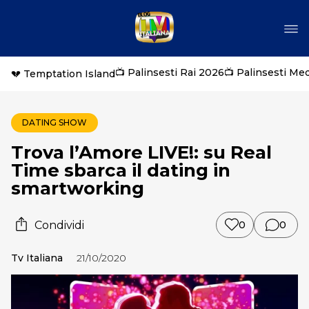
📺 Palinsesti Rai 2026
📺 Palinsesti Me
💔 Temptation Island
DATING SHOW
Trova l’Amore LIVE!: su Real
Time sbarca il dating in
smartworking
Condividi
0
0
Tv Italiana
21/10/2020