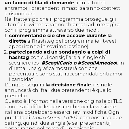
un fuoco di fila di domande
a cui a turno
entrambi i pretendenti rimasti saranno costretti
a rispondere.
Nel frattempo che il programma prosegue, gli
utenti di Twitter saranno chiamati ad interagire
con il programma attraverso due modi:
commentando ciò che accade durante la
diretta
all’hashtag del programma (e i tweet
appariranno in sovrimpressione)
partecipando ad
un sondaggio a colpi di
hashtag
con cui consigliare al single chi
scegliere (es.:
#ScegliCarlo o #ScegliAmedeo
). In
diretta, una grafica mostrerà con che
percentuale sono stati raccomandati entrambi
i candidati.
Dunque, seguirà
la decisione finale
: il single
annuncerà chi fra i due pretendenti è quello
prescelto.
Questo è il format nella versione originale di TLC
e non sarà difficile pensare che per la versione
italiana potrebbero esserci lievi modifiche. Ogni
puntata di
Trova l’Amore LIVE!
è composta da due
dating, quindi due single (e sei pretendenti)
appariranno nel corso di un episodio.