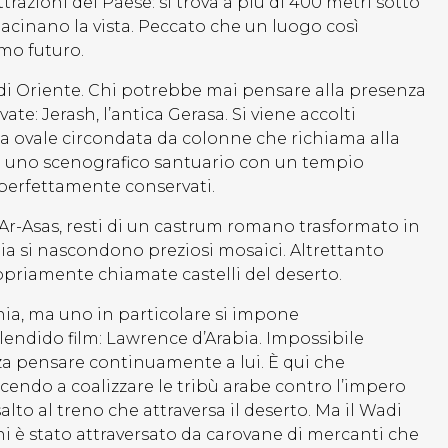
razioni del Paese: si trova a più di 400 metri sotto
abbacinano la vista. Peccato che un luogo così
imo futuro.
di Oriente. Chi potrebbe mai pensare alla presenza
te: Jerash, l’antica Gerasa. Si viene accolti
za ovale circondata da colonne che richiama alla
oi uno scenografico santuario con un tempio
 perfettamente conservati.
 Ar-Asas, resti di un castrum romano trasformato in
bia si nascondono preziosi mosaici. Altrettanto
priamente chiamate castelli del deserto.
ania, ma uno in particolare si impone
lendido film: Lawrence d’Arabia. Impossibile
a pensare continuamente a lui. È qui che
cendo a coalizzare le tribù arabe contro l’impero
salto al treno che attraversa il deserto. Ma il Wadi
ni è stato attraversato da carovane di mercanti che