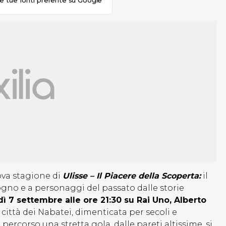
le tue fonti preferite su Google
ova stagione di
Ulisse – Il Piacere della Scoperta:
il
gno e a personaggi del passato dalle storie
ì 7 settembre alle ore 21:30 su Rai Uno, Alberto
 città dei Nabatei, dimenticata per secoli e
 percorso una stretta gola, dalle pareti altissime, si