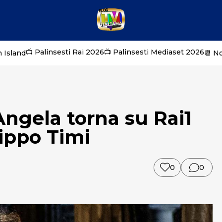
📺 Palinsesti Rai 2026
📺 Palinsesti Mediaset 2026
 Island
📆 N
Angela torna su Rai1
lippo Timi
0
0