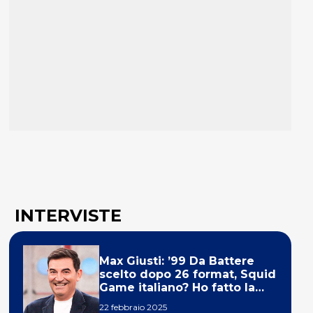
INTERVISTE
Max Giusti: ’99 Da Battere
scelto dopo 26 format, Squid
Game italiano? Ho fatto la
ola!’
22 febbraio 2025