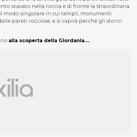
o scavato nella roccia e di fronte la straordinaria
re il modo singolare in cui templi, monumenti
lle pareti rocciose, e si capirà perché gli storici
ario
alla scoperta della Giordania….