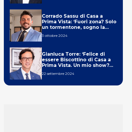
Corrado Sassu di Casa a
Prima Vista: ‘Fuori zona? Solo
un tormentone, sogno la
telecronaca di F1’
3 ottobre 2024
Gianluca Torre: ‘Felice di
essere Biscottino di Casa a
Prima Vista. Un mio show?
Un sogno’
22 settembre 2024