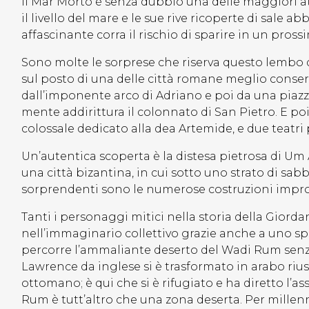
Il Mar Morto è senza dubbio una delle maggiori att
il livello del mare e le sue rive ricoperte di sale 
affascinante corra il rischio di sparire in un pross
Sono molte le sorprese che riserva questo lembo 
sul posto di una delle città romane meglio conserva
dall’imponente arco di Adriano e poi da una piaz
mente addirittura il colonnato di San Pietro. E p
colossale dedicato alla dea Artemide, e due teatri
Un’autentica scoperta è la distesa pietrosa di Um
una città bizantina, in cui sotto uno strato di sab
sorprendenti sono le numerose costruzioni impro
Tanti i personaggi mitici nella storia della Giord
nell’immaginario collettivo grazie anche a uno sp
percorre l’ammaliante deserto del Wadi Rum senz
Lawrence da inglese si è trasformato in arabo rius
ottomano; è qui che si è rifugiato e ha diretto l’as
Rum è tutt’altro che una zona deserta. Per millen