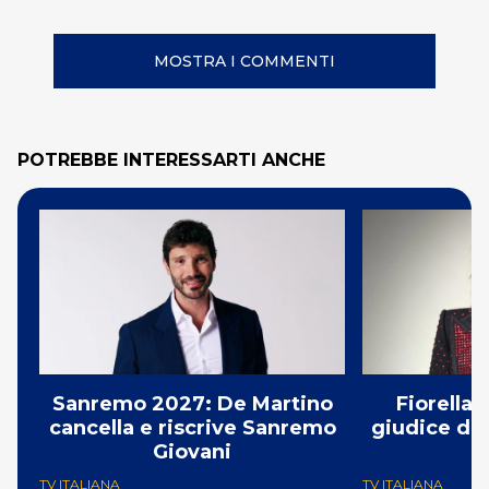
MOSTRA I COMMENTI
POTREBBE INTERESSARTI ANCHE
Sanremo 2027: De Martino
Fiorella
cancella e riscrive Sanremo
giudice di 
Giovani
TV ITALIANA
TV ITALIANA