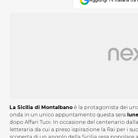
Aggiungi Tv Italiana tra 
La Sicilia di Montalbano
è la protagonista dei uno
onda in un unico appuntamento questa sera
lune
dopo Affari Tuoi. In occasione del centenario dalla
letteraria da cui a preso ispirazione la Rai per i suoi
scoperta di un angolo della Sicilia resa popolare