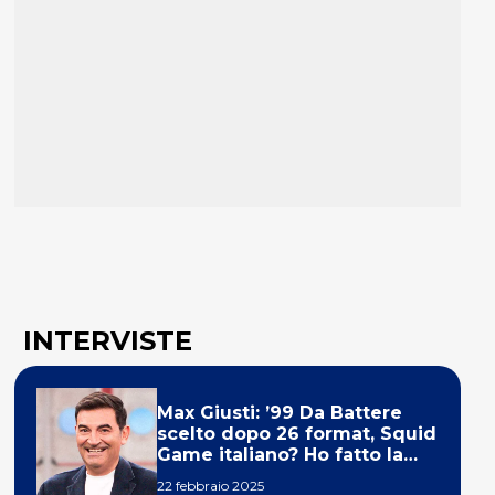
INTERVISTE
Max Giusti: ’99 Da Battere
scelto dopo 26 format, Squid
Game italiano? Ho fatto la
ola!’
22 febbraio 2025