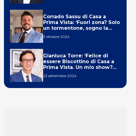
Corrado Sassu di Casa a
Prima Vista: ‘Fuori zona? Solo
un tormentone, sogno la
telecronaca di F1’
3 ottobre 2024
Gianluca Torre: ‘Felice di
essere Biscottino di Casa a
Prima Vista. Un mio show?
Un sogno’
22 settembre 2024