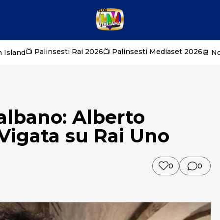
📺 Palinsesti Rai 2026
📺 Palinsesti Mediaset 2026
 Island
📆 N
albano: Alberto
 Vigata su Rai Uno
0
0