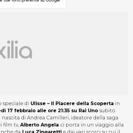
le tue fonti preferite su Google
 speciale di
Ulisse – Il Piacere della Scoperta
in
dì 17 febbraio alle ore 21:35 su Rai Uno
subito
 nascita di Andrea Camilleri, ideatore della saga
 film tv,
Alberto Angela
ci porta in un viaggio alla
 anche da
Luca Zingaretti
e dai vari scorci su cui il