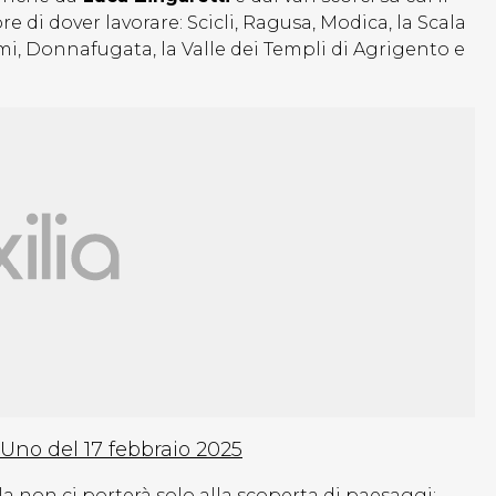
di dover lavorare: Scicli, Ragusa, Modica, la Scala
, Donnafugata, la Valle dei Templi di Agrigento e
 Uno del 17 febbraio 2025
a non ci porterà solo alla scoperta di paesaggi: