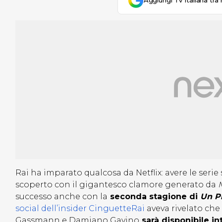
Aggiungi Tv Italiana tra 
Rai ha imparato qualcosa da Netflix: avere le serie
scoperto con il gigantesco clamore generato da
M
successo anche con la
seconda stagione di
Un Pr
social dell’insider CinguetteRai
aveva rivelato che
Gassmann e Damiano Gavino
sarà disponibile i