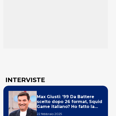
INTERVISTE
Max Giusti: ’99 Da Battere
scelto dopo 26 format, Squid
Game italiano? Ho fatto la
ola!’
22 febbraio 2025