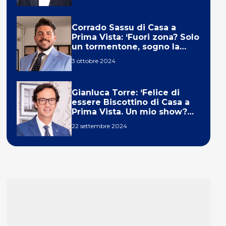
Corrado Sassu di Casa a
Prima Vista: ‘Fuori zona? Solo
un tormentone, sogno la
telecronaca di F1’
3 ottobre 2024
Gianluca Torre: ‘Felice di
essere Biscottino di Casa a
Prima Vista. Un mio show?
Un sogno’
22 settembre 2024