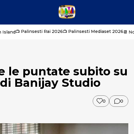
📺 Palinsesti Rai 2026
📺 Palinsesti Mediaset 2026
 Island
📆 N
e le puntate subito su
di Banijay Studio
0
0