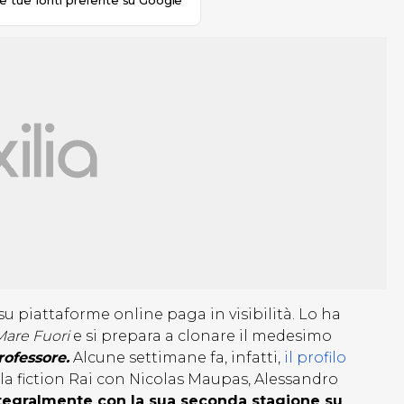
le tue fonti preferite su Google
 su piattaforme online paga in visibilità. Lo ha
are Fuori
e si prepara a clonare il medesimo
ofessore.
Alcune settimane fa, infatti,
il profilo
 la fiction Rai con Nicolas Maupas, Alessandro
ntegralmente con la sua seconda stagione su