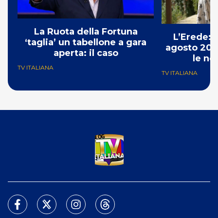
La Ruota della Fortuna
L’Erede: 
‘taglia’ un tabellone a gara
agosto 202
aperta: il caso
le no
TV ITALIANA
TV ITALIANA