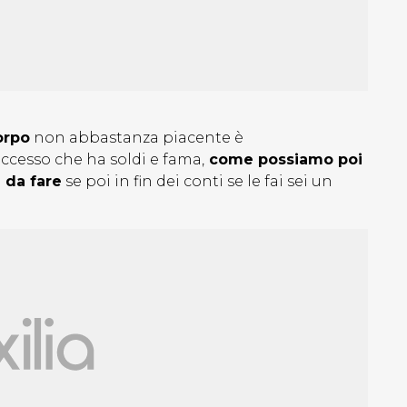
orpo
non abbastanza piacente è
uccesso che ha soldi e fama,
come possiamo poi
 da fare
se poi in fin dei conti se le fai sei un