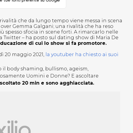
le tue fonti preferite su Google
 rivalità che da lungo tempo viene messa in scena
no over Gemma Galgani; una rivalità che ha reso
pesso sfocia in scene forti. A rimarcarlo nelle
a Twitter – ha posto sul dating show di Maria De
educazione di cui lo show si fa promotore.
dì 20 maggio 2021,
la youtuber ha chiesto ai suoi
o il body shaming, bullismo, ageism,
giosamente Uomini e Donne? E ascoltare
scoltato 20 min e sono agghiacciata.