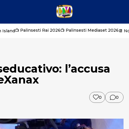
📺 Palinsesti Rai 2026
📺 Palinsesti Mediaset 2026
 Island
📆 N
educativo: l’accusa
ieXanax
0
0