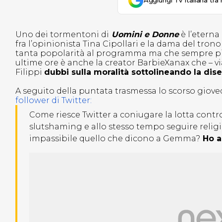
Aggiungi Tv Italiana tra 
Uno dei tormentoni di
Uomini e Donne
è l’eterna
fra l’opinionista Tina Cipollari e la dama del tro
tanta popolarità al programma ma che sempre più s
ultime ore è anche la creator BarbieXanax che – vi
Filippi
dubbi sulla moralità sottolineando la dis
A seguito della puntata trasmessa lo scorso giove
follower di Twitter:
Come riesce Twitter a coniugare la lotta contr
slutshaming e allo stesso tempo seguire reli
impassibile quello che dicono a Gemma?
Ho a