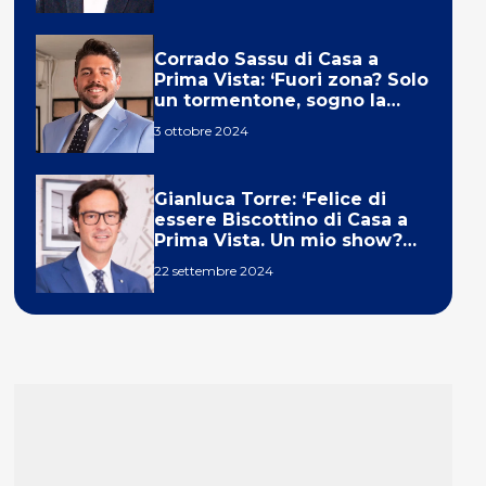
Corrado Sassu di Casa a
Prima Vista: ‘Fuori zona? Solo
un tormentone, sogno la
telecronaca di F1’
3 ottobre 2024
Gianluca Torre: ‘Felice di
essere Biscottino di Casa a
Prima Vista. Un mio show?
Un sogno’
22 settembre 2024