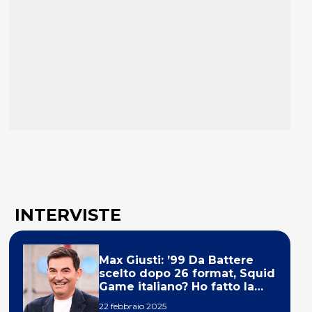
INTERVISTE
Max Giusti: ’99 Da Battere
scelto dopo 26 format, Squid
Game italiano? Ho fatto la
ola!’
22 febbraio 2025