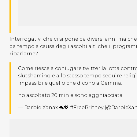
Interrogativi che ci si pone da diversi anni ma ch
da tempo a causa degli ascolti alti che il programm
riparlarne?
Come riesce a coniugare twitter la lotta contro 
slutshaming e allo stesso tempo seguire reli
impassibile quello che dicono a Gemma.
ho ascoltato 20 min e sono agghiacciata
— Barbie Xanax 🐬💖 #FreeBritney (@BarbieXa