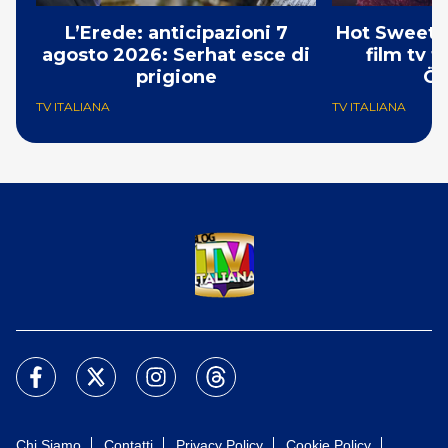
L’Erede: anticipazioni 7
Hot Sweet S
agosto 2026: Serhat esce di
film tv 
prigione
Öz
TV ITALIANA
TV ITALIANA
Chi Siamo
Contatti
Privacy Policy
Cookie Policy