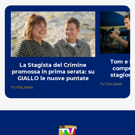
Tom e Lo
La Stagista del Crimine
comprat
promossa in prima serata: su
stagione
GIALLO le nuove puntate
TV ITALIANA
TV ITALIANA