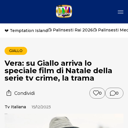
📺 Palinsesti Rai 2026
📺 Palinsesti Me
💔 Temptation Island
GIALLO
Vera: su Giallo arriva lo
speciale film di Natale della
serie tv crime, la trama
Condividi
0
0
Tv Italiana
15/12/2023