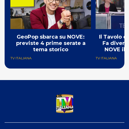
GeoPop sbarca su NOVE:
Il Tavolo 
previste 4 prime serate a
Fa divent
tema storico
NOVE il 
TV ITALIANA
TV ITALIANA