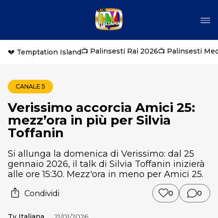
📺 Palinsesti Rai 2026
📺 Palinsesti Me
💔 Temptation Island
CANALE 5
Verissimo accorcia Amici 25:
mezz’ora in più per Silvia
Toffanin
Si allunga la domenica di Verissimo: dal 25
gennaio 2026, il talk di Silvia Toffanin inizierà
alle ore 15:30. Mezz'ora in meno per Amici 25.
Condividi
0
0
Tv Italiana
21/01/2026