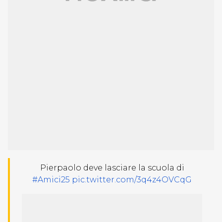
Pierpaolo deve lasciare la scuola di
#Amici25
pic.twitter.com/3q4z4OVCqG