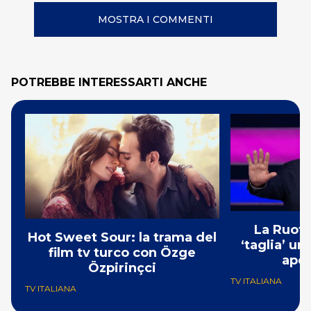
MOSTRA I COMMENTI
POTREBBE INTERESSARTI ANCHE
La Ruota
Hot Sweet Sour: la trama del
‘taglia’ un
film tv turco con Özge
aper
Özpirinçci
TV ITALIANA
TV ITALIANA