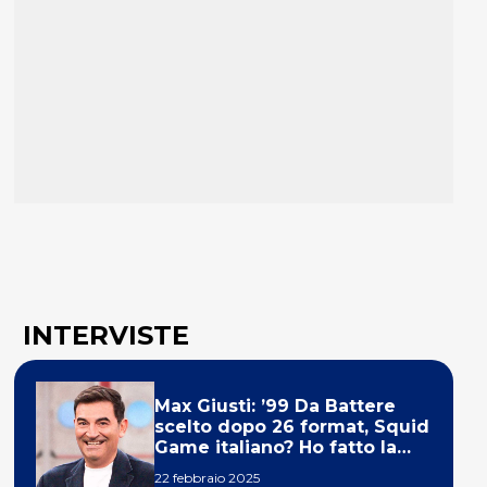
INTERVISTE
Max Giusti: ’99 Da Battere
scelto dopo 26 format, Squid
Game italiano? Ho fatto la
ola!’
22 febbraio 2025