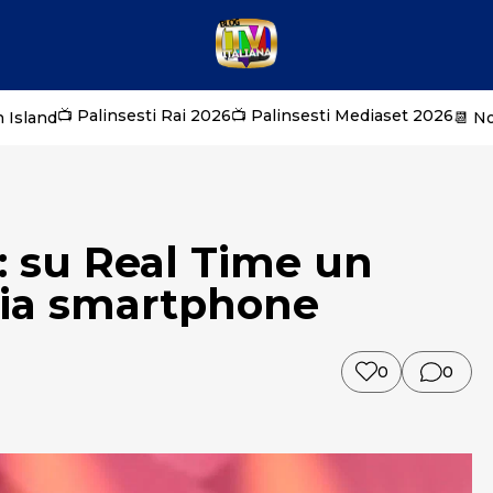
📺 Palinsesti Rai 2026
📺 Palinsesti Mediaset 2026
 Island
📆 N
 su Real Time un
via smartphone
0
0