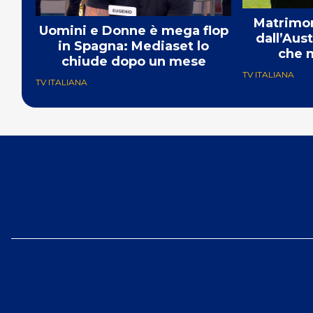
Matrimon
Uomini e Donne è mega flop
dall’Aust
in Spagna: Mediaset lo
che m
chiude dopo un mese
TV ITALIANA
TV ITALIANA