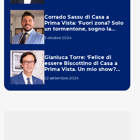
Corrado Sassu di Casa a
Prima Vista: ‘Fuori zona? Solo
un tormentone, sogno la
telecronaca di F1’
3 ottobre 2024
Gianluca Torre: ‘Felice di
essere Biscottino di Casa a
Prima Vista. Un mio show?
Un sogno’
22 settembre 2024