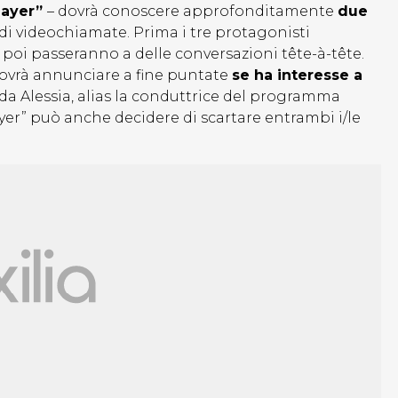
layer”
– dovrà conoscere approfonditamente
due
di videochiamate. Prima i tre protagonisti
oi passeranno a delle conversazioni tête-à-tête.
r dovrà annunciare a fine puntate
se ha interesse a
da Alessia, alias la conduttrice del programma
ayer” può anche decidere di scartare entrambi i/le