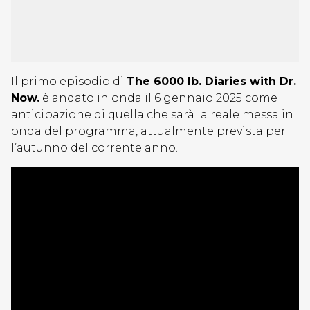
Il primo episodio di
The 6000 lb. Diaries with Dr.
Now.
è andato in onda il 6 gennaio 2025 come
anticipazione di quella che sarà la reale messa in
onda del programma, attualmente prevista per
l’autunno del corrente anno.