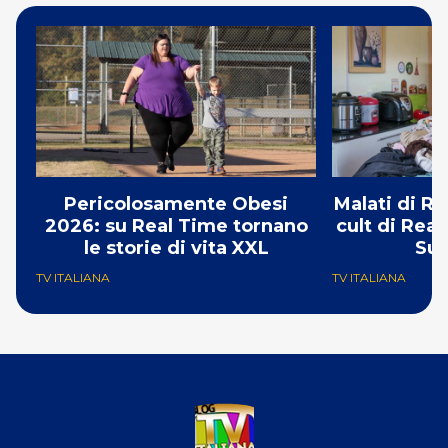
Pericolosamente Obesi
Malati di Ri
2026: su Real Time tornano
cult di Real
le storie di vita XXL
Su
TV ITALIANA
TV ITALIANA