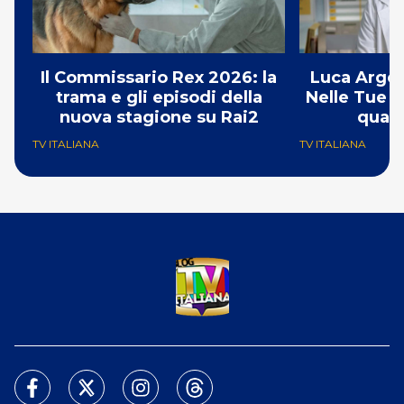
Il Commissario Rex 2026: la
Luca Argen
trama e gli episodi della
Nelle Tue M
nuova stagione su Rai2
quart
TV ITALIANA
TV ITALIANA