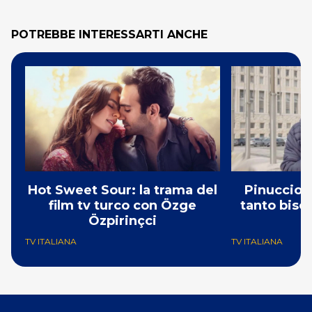
POTREBBE INTERESSARTI ANCHE
Hot Sweet Sour: la trama del
Pinuccio: 
film tv turco con Özge
tanto bisog
Özpirinçci
N
TV ITALIANA
TV ITALIANA