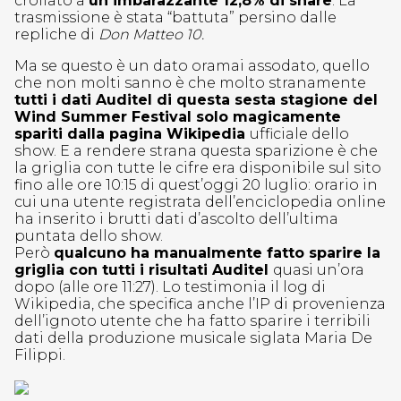
crollato a
un imbarazzante 12,8% di share
. La
trasmissione è stata “battuta” persino dalle
repliche di
Don Matteo 10.
Ma se questo è un dato oramai assodato
,
quello
che non molti sanno è che molto stranamente
tutti i dati Auditel di questa sesta stagione del
Wind Summer Festival solo magicamente
spariti dalla pagina Wikipedia
ufficiale dello
show. E a rendere strana questa sparizione è che
la griglia con tutte le cifre era disponibile sul sito
fino alle ore 10:15 di quest’oggi 20 luglio: orario in
cui una utente registrata dell’enciclopedia online
ha inserito i brutti dati d’ascolto dell’ultima
puntata dello show.
Però
qualcuno ha manualmente fatto sparire la
griglia con tutti i risultati Auditel
quasi un’ora
dopo (alle ore 11:27). Lo testimonia il log di
Wikipedia, che specifica anche l’IP di provenienza
dell’ignoto utente che ha fatto sparire i terribili
dati della produzione musicale siglata Maria De
Filippi.