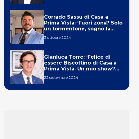
Corrado Sassu di Casa a
Prima Vista: ‘Fuori zona? Solo
un tormentone, sogno la
telecronaca di F1’
3 ottobre 2024
Gianluca Torre: ‘Felice di
essere Biscottino di Casa a
Prima Vista. Un mio show?
Un sogno’
22 settembre 2024