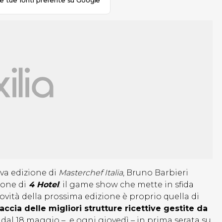
le tue fonti preferite su Google
ova edizione di
Masterchef Italia
, Bruno Barbieri
ione di
4 Hotel
: il game show che mette in sfida
novità della prossima edizione è proprio quella di
accia delle migliori strutture ricettive gestite da
dal 18 maggio – e ogni giovedì – in prima serata su