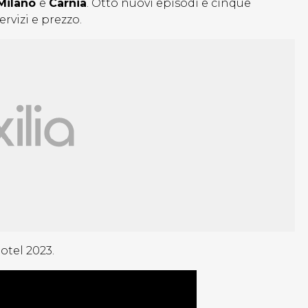
 Milano
e
Carnia
. Otto nuovi episodi e cinque
ervizi e prezzo.
Hotel 2023.