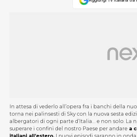
Aggiungi Tv Italiana tra 
In attesa di vederlo all’opera fra i banchi della nu
torna nei palinsesti di Sky con la nuova sesta ediz
albergatori di ogni parte d’Italia… e non solo. La 
superare i confini del nostro Paese per andare
a c
italiani all’estero.
I nuovi episodi saranno in onda 