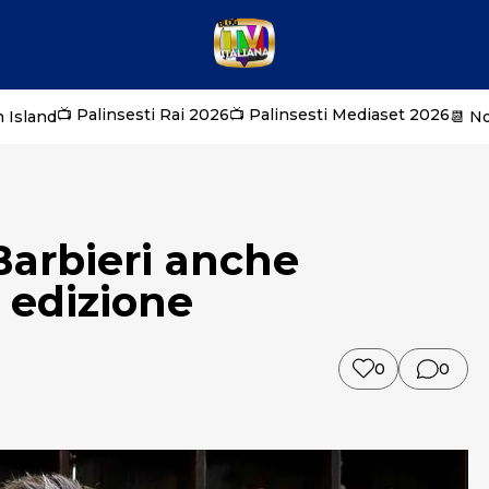
📺 Palinsesti Rai 2026
📺 Palinsesti Mediaset 2026
 Island
📆 N
Barbieri anche
a edizione
0
0