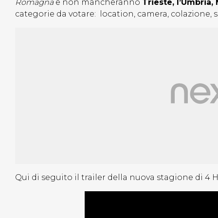
Romagna
e non mancheranno
Trieste, l’Umbria,
categorie da votare: location, camera, colazione, s
Qui di seguito il trailer della nuova stagione di 4 