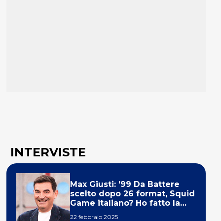
INTERVISTE
Max Giusti: ’99 Da Battere
scelto dopo 26 format, Squid
Game italiano? Ho fatto la
ola!’
22 febbraio 2025