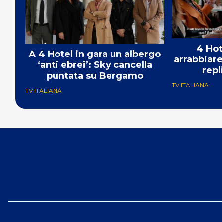
4 Hot
A 4 Hotel in gara un albergo
arrabbiare
‘anti ebrei’: Sky cancella
repl
puntata su Bergamo
TV ITALIANA
TV ITALIANA