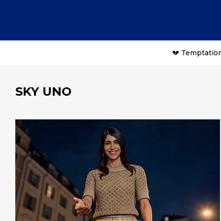
💔 Temptation
SKY UNO