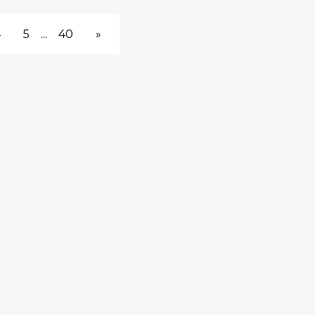
4
5
...
40
»