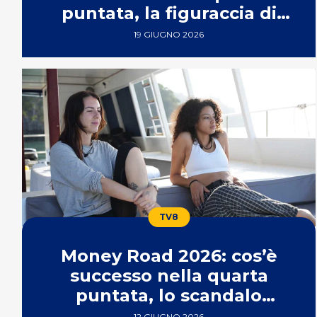
puntata, la figuraccia di
Marilina
19 GIUGNO 2026
TV8
Money Road 2026: cos’è
successo nella quarta
puntata, lo scandalo
catamarano
12 GIUGNO 2026