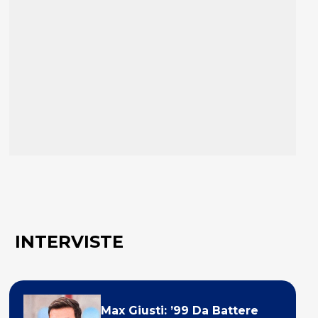
INTERVISTE
Max Giusti: ’99 Da Battere