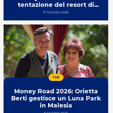
tentazione del resort di
lusso
17 GIUGNO 2026
TV8
Money Road 2026: Orietta
Berti gestisce un Luna Park
in Malesia
3 GIUGNO 2026