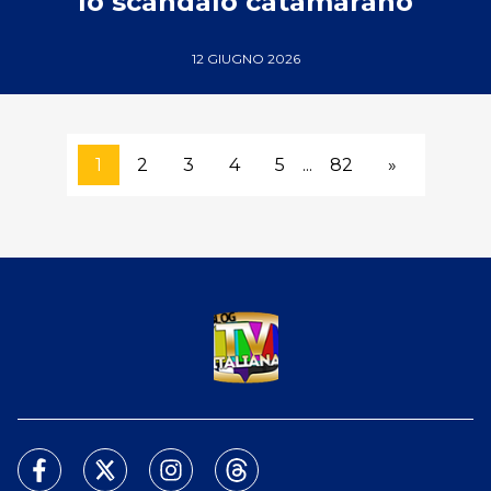
lo scandalo catamarano
12 GIUGNO 2026
1
2
3
4
5
...
82
»