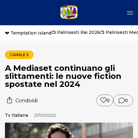
📺 Palinsesti Rai 2026
📺 Palinsesti Me
💔 Temptation Island
CANALE 5
A Mediaset continuano gli
slittamenti: le nuove fiction
spostate nel 2024
Condividi
0
0
Tv Italiana
21/10/2023