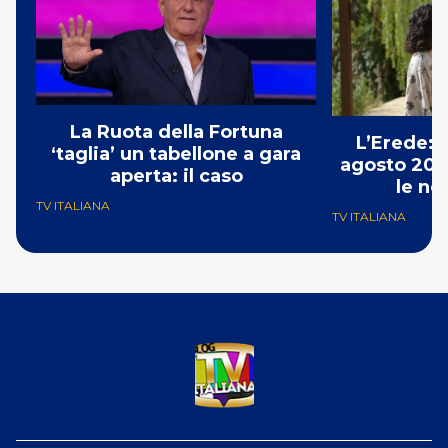
La Ruota della Fortuna
L’Erede: 
‘taglia’ un tabellone a gara
agosto 202
aperta: il caso
le no
TV ITALIANA
TV ITALIANA