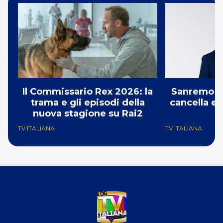
Il Commissario Rex 2026: la
Sanremo 2
trama e gli episodi della
cancella e 
nuova stagione su Rai2
G
TV ITALIANA
TV ITALIANA