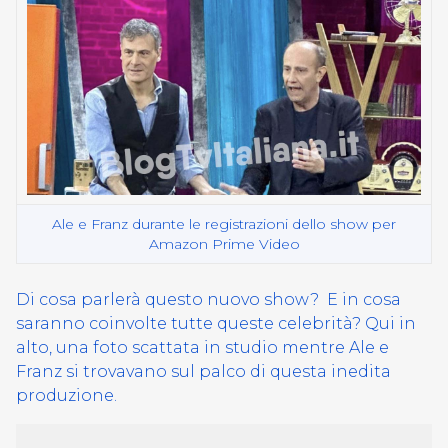
Ale e Franz durante le registrazioni dello show per
Amazon Prime Video
Di cosa parlerà questo nuovo show? E in cosa
saranno coinvolte tutte queste celebrità? Qui in
alto, una foto scattata in studio mentre Ale e
Franz si trovavano sul palco di questa inedita
produzione.