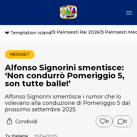
📺 Palinsesti Rai 2026
📺 Palinsesti Me
💔 Temptation Island
MEDIASET
Alfonso Signorini smentisce:
‘Non condurrò Pomeriggio 5,
son tutte balle!’
Alfonso Signorini smentisce i rumor che lo
volevano alla conduzione di Pomeriggio 5 dal
prossimo settembre 2025.
Condividi
0
0
Tv Italiana
29/04/2025