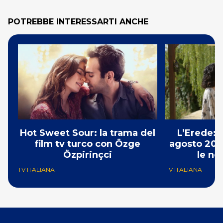
POTREBBE INTERESSARTI ANCHE
Hot Sweet Sour: la trama del
L’Erede: 
film tv turco con Özge
agosto 202
Özpirinçci
le no
TV ITALIANA
TV ITALIANA