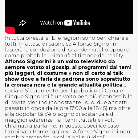
In tutta onestà, sì. E le ragioni sono ben chiare a
tutti. In attesa di capire se Alfonso Signorini
lascerà la conduzione di Grande Fratello oppure –
come probabile – rimarrà al timone del reality,
Alfonso Signorini è un volto televisivo da
sempre votato al gossip, ai programmi dai temi
più leggeri, di costume
e
non di certo ai talk
show dove a farla da padrona sono soprattutto
la cronaca nera e la grande attualità politica
e
sociale. Sicuramente per il pubblico di Canale
Cinque Signorini è un volto ben più riconoscibile
di Myrta Merlino (nonostante i suoi due annetti
passati in onda dalle ore 17:00 alle 18:45) ma oltre
alla popolarità c’è bisogno di sostanza e di
maggior aderenza fra i temi trattati e i volti
chiamati a parlarne. In questo specifico caso
l’abbinata Pomeriggio 5 – Alfonso Signorini non
sembra essere fra le soluzioni più ideali.