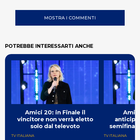
MOSTRA I COMMENTI
POTREBBE INTERESSARTI ANCHE
Amici 20: in Finale il
Amici
vincitore non verrà eletto
anticipa
solo dal televoto
semifinal
TV ITALIANA
TV ITALIANA