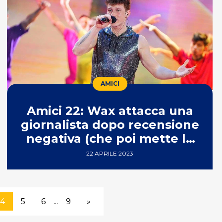
AMICI
Amici 22: Wax attacca una
giornalista dopo recensione
negativa (che poi mette le
mani avanti)
22 APRILE 2023
4
5
6
...
9
»