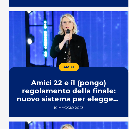
AMICI
Amici 22 e il (pongo)
regolamento della finale:
nuovo sistema per eleggere
il vincitore
10 MAGGIO 2023