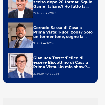
scelto dopo 26 format, Squid
Game italiano? Ho fatto la
ola!’
22 febbraio 2025
Corrado Sassu di Casa a
Prima Vista: ‘Fuori zona? Solo
un tormentone, sogno la
telecronaca di F1’
3 ottobre 2024
Gianluca Torre: ‘Felice di
essere Biscottino di Casa a
Prima Vista. Un mio show?
Un sogno’
22 settembre 2024