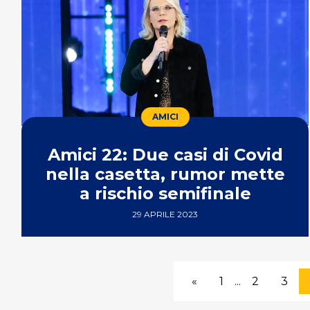
AMICI
Amici 22: Due casi di Covid
nella casetta, rumor mette
a rischio semifinale
29 APRILE 2023
«
1
...
2
3