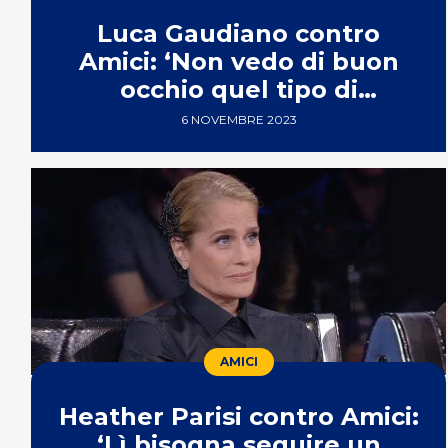
Luca Gaudiano contro
Amici: ‘Non vedo di buon
occhio quel tipo di
percorso’
6 NOVEMBRE 2023
AMICI
Heather Parisi contro Amici:
‘Lì bisogna seguire un