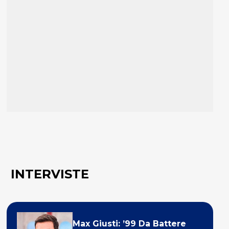
INTERVISTE
Max Giusti: ’99 Da Battere