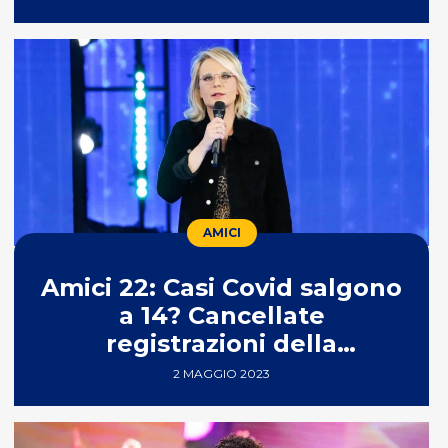
AMICI
Amici 22: Casi Covid salgono
a 14? Cancellate
registrazioni della
semifinale, il rumor
2 MAGGIO 2023