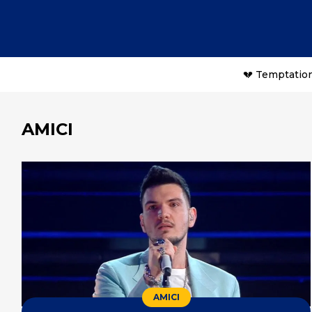
💔 Temptation
AMICI
AMICI