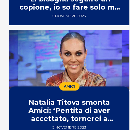
copione, io so fare solo me
stessa’
5 NOVEMBRE 2023
AMICI
Natalia Titova smonta
Amici: ‘Pentita di aver
accettato, tornerei a
Ballando’
3 NOVEMBRE 2023