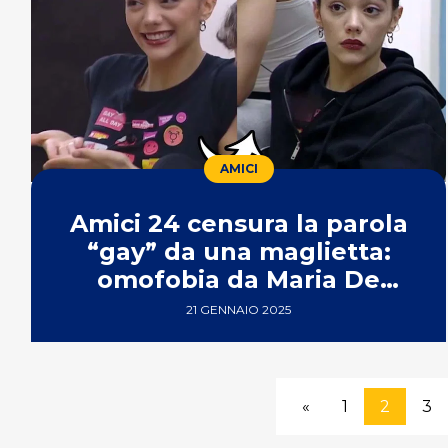
AMICI
Amici 24 censura la parola
“gay” da una maglietta:
omofobia da Maria De
Filippi?
21 GENNAIO 2025
«
1
2
3