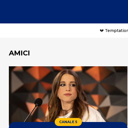
💔 Temptation
AMICI
CANALE 5