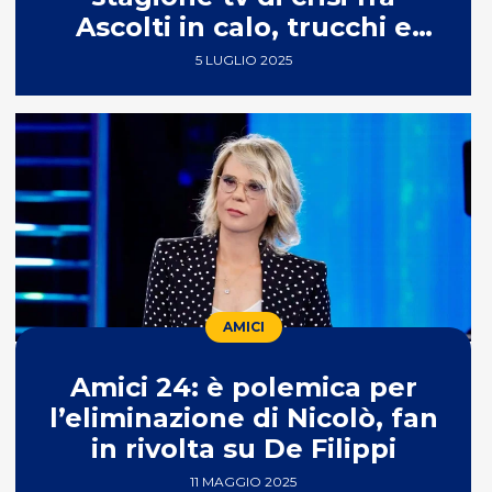
Ascolti in calo, trucchi e
polemiche
5 LUGLIO 2025
AMICI
Amici 24: è polemica per
l’eliminazione di Nicolò, fan
in rivolta su De Filippi
11 MAGGIO 2025