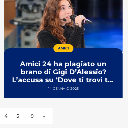
AMICI
Amici 24 ha plagiato un
brano di Gigi D’Alessio?
L’accusa su ‘Dove ti trovi tu’
di Antonia
14 GENNAIO 2025
4
5
...
9
»