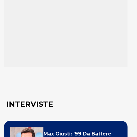
INTERVISTE
Max Giusti: ’99 Da Battere