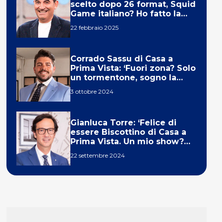
scelto dopo 26 format, Squid
Game italiano? Ho fatto la
ola!’
22 febbraio 2025
Corrado Sassu di Casa a
Prima Vista: ‘Fuori zona? Solo
un tormentone, sogno la
telecronaca di F1’
3 ottobre 2024
Gianluca Torre: ‘Felice di
essere Biscottino di Casa a
Prima Vista. Un mio show?
Un sogno’
22 settembre 2024