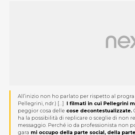
All’inizio non ho parlato per rispetto al prog
Pellegrini, ndr.) […]
I filmati in cui Pellegrini
peggior cosa delle
cose decontestualizzate.
C
ha la possibilità di replicare o sceglie di n
messaggio. Perché io da professionista non po
gara
mi occupo della parte social, della part