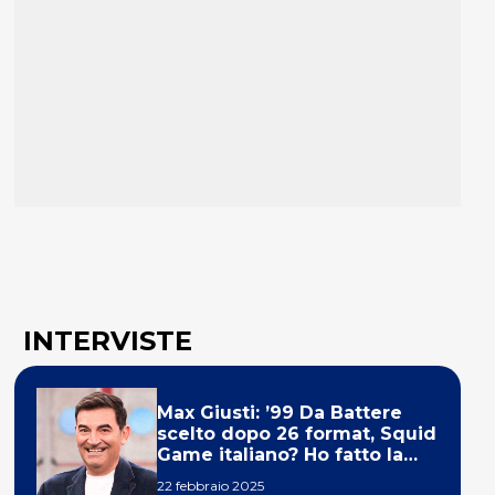
INTERVISTE
Max Giusti: ’99 Da Battere
scelto dopo 26 format, Squid
Game italiano? Ho fatto la
ola!’
22 febbraio 2025