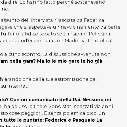
o da dire. Lo hanno fatto perché sostenevano
ine.
assunto dell’intervista rilasciata da Federica
iegava che si aspettava un riavvicinamento da parte
’ultimo fatidico sabato sera insieme. Pellegini
adra quand’era in gara con Madonia. La replica:
to alcuno scontro. La discussione avvenuta non
eam nella gara? Ma io le mie gare le ho già
chiarando che della sua estromissione dal
su internet:
to? Con un comunicato della Rai.
Nessuno mi
i ha deluso la finale. Sono stati spazzati via anni
o visto cose peggiori. E senza polemica dico, un
n tutte le puntate: Federica e Pasquale La
to io
con Federica.