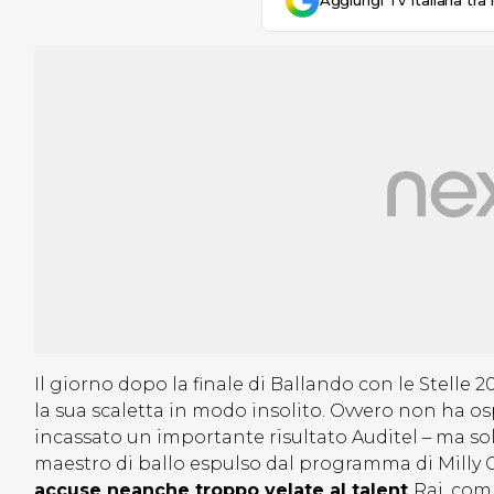
Aggiungi Tv Italiana tra 
Il giorno dopo la finale di Ballando con le Stelle 20
la sua scaletta in modo insolito. Ovvero non ha osp
incassato un importante risultato Auditel – ma solo
maestro di ballo espulso dal programma di Milly C
accuse neanche troppo velate al talent
Rai, com