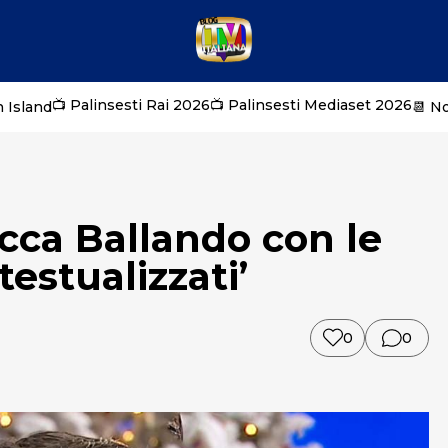
📺 Palinsesti Rai 2026
📺 Palinsesti Mediaset 2026
 Island
📆 N
cca Ballando con le
testualizzati’
0
0