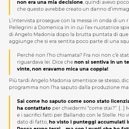
non era una mia decisione
, quindi avevo poc
che questo avrebbe creato un danno d’immag
L’intervista prosegue con la messa in onda di un ri
Pellegrini a Domenica In in cui l’ex nuotatrice sp
di Angelo Madonia dopo la brutta puntata di quell
aggiunge che si era sentita poco parte di una squ
Perché non l’ho chiamata? Fra noi non c’è sta
riguardava lei. Dice che
non si sentiva in un t
vinte,
non eravamo mica una coppia!
Più tardi Angelo Madonia smentisce se stesso, di
programma non l’ha saputo dalla produzione ma 
Sai come ho saputo come sono stato licenzia
ha contattato
per chiedermi “come stai?”. […] M
e i sacrifici fatti per Ballando con le Stelle. H
dato di fatto,
ho visto i punteggi accumulati i
Rocca erano terzi… ma con i punti che ho fat