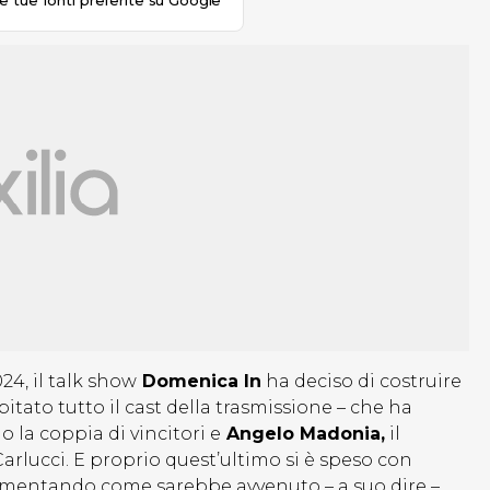
le tue fonti preferite su Google
24, il talk show
Domenica In
ha deciso di costruire
itato tutto il cast della trasmissione – che ha
 la coppia di vincitori e
Angelo Madonia,
il
arlucci. E proprio quest’ultimo si è speso con
mentando come sarebbe avvenuto – a suo dire –