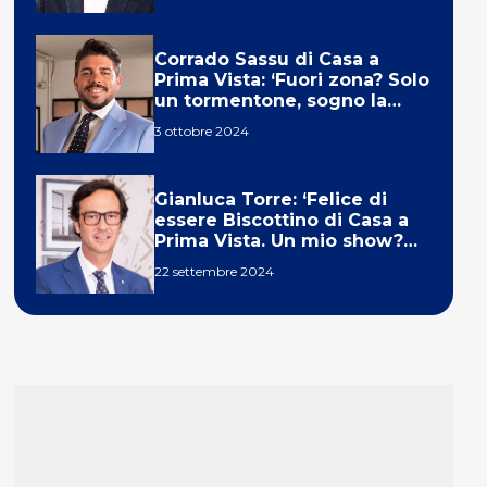
Corrado Sassu di Casa a
Prima Vista: ‘Fuori zona? Solo
un tormentone, sogno la
telecronaca di F1’
3 ottobre 2024
Gianluca Torre: ‘Felice di
essere Biscottino di Casa a
Prima Vista. Un mio show?
Un sogno’
22 settembre 2024