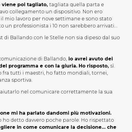
 viene poi tagliato,
tagliata quella parta e
stavo collegamento un dispositivo. Non ero
to il mio lavoro per nove settimane e sono stato
to un professionista i 10 non sarebbero arrivati…
t di Ballando con le Stelle non sia dipeso dal suo
comunicazione di Ballando,
io avrei avuto dei
del programma e con la giuria. Ho risposto,
sì.
 fra tutti i maestri, ho fatto mondiali, tornei,
anza sportiva.
 aiutarlo nel comunicare correttamente la sua
ione mi ha parlato dandomi più motivazioni.
 ho detto davvero poche parole. Ho rispettato
gliere in come comunicare la decisione… che