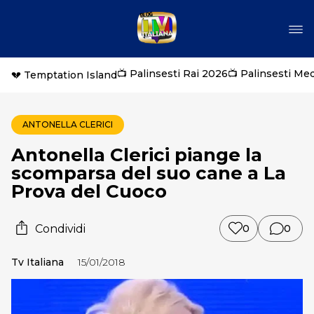
📺 Palinsesti Rai 2026
📺 Palinsesti Me
💔 Temptation Island
ANTONELLA CLERICI
Antonella Clerici piange la
scomparsa del suo cane a La
Prova del Cuoco
Condividi
0
0
Tv Italiana
15/01/2018