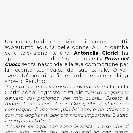
Un momento di commozione si perdona a tutti,
soprattutto ad una delle donne più in gamba
della televisione italiana.
Antonella Clerici
ha
aperto la puntata del 15 gennaio de
La Prova del
Cuoco
senza nascondere la sua commozione per
la recente scomparsa del suo canale, Oliver,
“svezzato” proprio all’interno del celebre cooking
show di Rai Uno.
“Sapevo che mi sarei messa a piangere!”
esclama la
Clerici dopo l’ingresso in studio
“Volevo ringraziarvi
davvero dal profondo del mio cuore… Sabato è
morto il mio cane, il mio Oliver, che è stato mio
compagno di vita per quindici anni e ha attraverso
con me degli anni davvero molto importanti. È stato
il mio primo figlio…”
.
“Scusate se oggi non sono la solita… Lo so che ci
sono lutti molto più gravi quindi so che posso