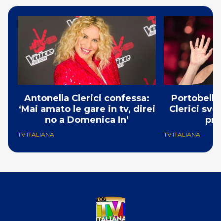
Antonella Clerici confessa:
Portobello
‘Mai amato le gare in tv, direi
Clerici sve
no a Domenica In’
pr
TV ITALIANA
TV ITALIANA