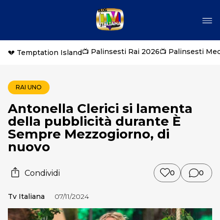
📺 Palinsesti Rai 2026
📺 Palinsesti Me
💔 Temptation Island
RAI UNO
Antonella Clerici si lamenta
della pubblicità durante È
Sempre Mezzogiorno, di
nuovo
Condividi
0
0
Tv Italiana
07/11/2024