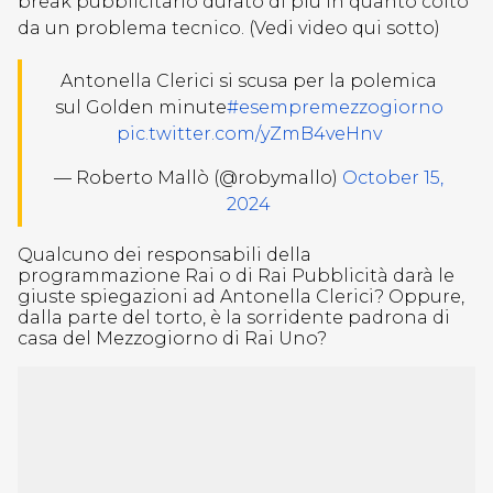
break pubblicitario durato di più in quanto colto
da un problema tecnico. (Vedi video qui sotto)
Antonella Clerici si scusa per la polemica
sul Golden minute
#esempremezzogiorno
pic.twitter.com/yZmB4veHnv
— Roberto Mallò (@robymallo)
October 15,
2024
Qualcuno dei responsabili della
programmazione Rai o di Rai Pubblicità darà le
giuste spiegazioni ad Antonella Clerici? Oppure,
dalla parte del torto, è la sorridente padrona di
casa del Mezzogiorno di Rai Uno?