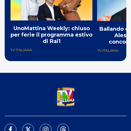
UnoMattina Weekly: chiuso
Ballando co
per ferie il programma estivo
Aless
di Rai1
concorr
TV ITALIANA
TV ITALIANA