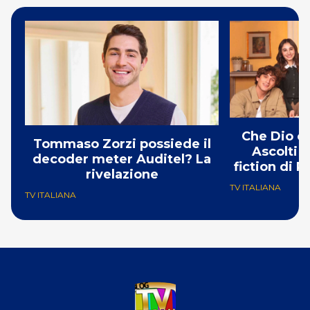
Che Dio ci 
Tommaso Zorzi possiede il
Ascolti t
decoder meter Auditel? La
fiction di 
rivelazione
C
TV ITALIANA
TV ITALIANA