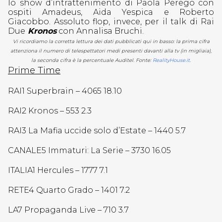
lo show d’intrattenimento di Paola Perego con
ospiti Amadeus, Aida Yespica e Roberto
Giacobbo. Assoluto flop, invece, per il talk di Rai
Due
Kronos
con Annalisa Bruchi.
Vi ricordiamo la corretta lettura dei dati pubblicati qui in basso: la prima cifra
attenziona il numero di telespettatori medi presenti davanti alla tv (in migliaia),
la seconda cifra è la percentuale Auditel. Fonte:
RealityHouse.it
.
Prime Time
RAI1 Superbrain – 4065 18.10
RAI2 Kronos – 553 2.3
RAI3 La Mafia uccide solo d’Estate – 1440 5.7
CANALE5 Immaturi: La Serie – 3730 16.05
ITALIA1 Hercules – 1777 7.1
RETE4 Quarto Grado – 1401 7.2
LA7 Propaganda Live – 710 3.7