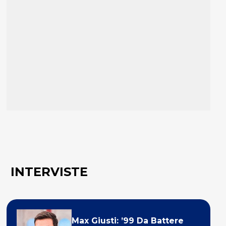
INTERVISTE
Max Giusti: ’99 Da Battere