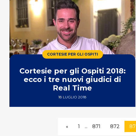
CORTESIE PER GLI OSPITI
Cortesie per gli Ospiti 2018:
ecco i tre nuovi giudici di
Real Time
18 LUGLIO 2018
«
1
...
871
872
87