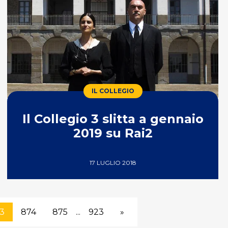
IL COLLEGIO
Il Collegio 3 slitta a gennaio
2019 su Rai2
17 LUGLIO 2018
3
874
875
...
923
»