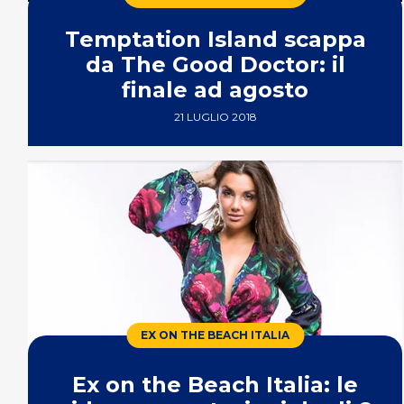
Temptation Island scappa
da The Good Doctor: il
finale ad agosto
21 LUGLIO 2018
EX ON THE BEACH ITALIA
Ex on the Beach Italia: le