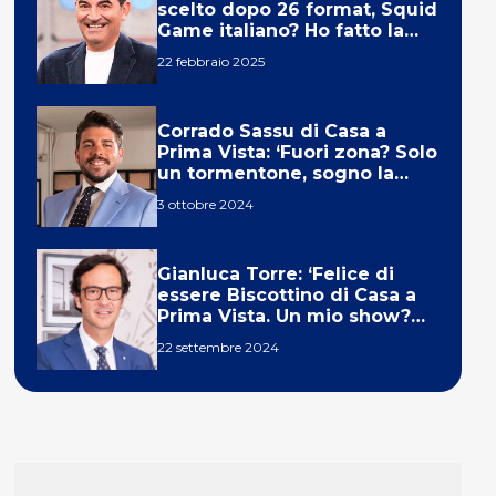
scelto dopo 26 format, Squid
Game italiano? Ho fatto la
ola!’
22 febbraio 2025
Corrado Sassu di Casa a
Prima Vista: ‘Fuori zona? Solo
un tormentone, sogno la
telecronaca di F1’
3 ottobre 2024
Gianluca Torre: ‘Felice di
essere Biscottino di Casa a
Prima Vista. Un mio show?
Un sogno’
22 settembre 2024