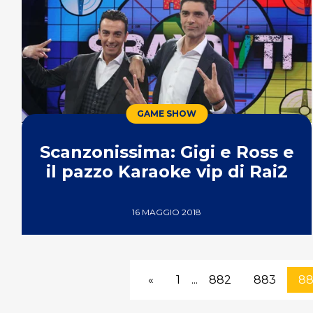
GAME SHOW
Scanzonissima: Gigi e Ross e
il pazzo Karaoke vip di Rai2
16 MAGGIO 2018
«
1
...
882
883
8