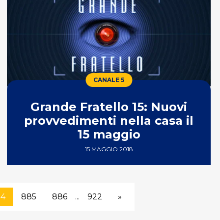
CANALE 5
Grande Fratello 15: Nuovi
provvedimenti nella casa il
15 maggio
15 MAGGIO 2018
84
885
886
...
922
»