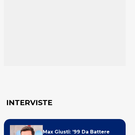
INTERVISTE
Max Giusti: ’99 Da Battere