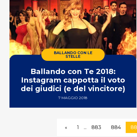
BALLANDO CON LE
STELLE
Ballando con Te 2018:
Instagram cappotta il voto
dei giudici (e del vincitore)
7 MAGGIO 2018
«
1
...
883
884
88