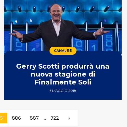
CANALE 5
Gerry Scotti produrrà una
nuova stagione di
Finalmente Soli
6 MAGGIO 2018
5
886
887
...
922
»