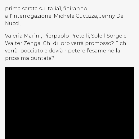
prima serata su Italia1, finiranno
all’interrogazione: Michele Cucuzza, Jenny De
Nucci,
Valeria Marini, Pierpaolo Pretelli, Soleil Sorge e
Walter Zenga. Chi di loro verrà promosso? E chi
verrà bocciato e dovrà ripetere l’esame nella
prossima puntata?