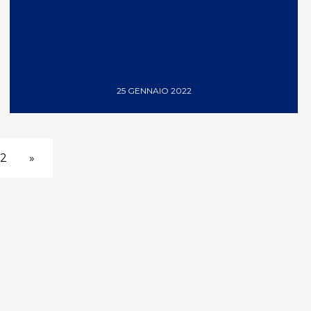
25 GENNAIO 2022
2
»