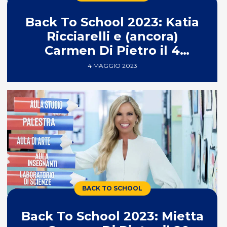
Back To School 2023: Katia
Ricciarelli e (ancora)
Carmen Di Pietro il 4
maggio
4 MAGGIO 2023
BACK TO SCHOOL
Back To School 2023: Mietta