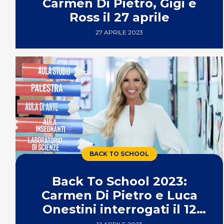
Carmen Di Pietro, Gigi e
Ross il 27 aprile
27 APRILE 2023
BACK TO SCHOOL
Back To School 2023:
Carmen Di Pietro e Luca
Onestini interrogati il 12
aprile