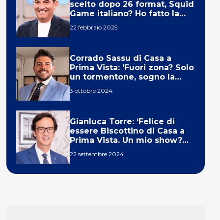
scelto dopo 26 format, Squid
Game italiano? Ho fatto la
ola!’
22 febbraio 2025
Corrado Sassu di Casa a
Prima Vista: ‘Fuori zona? Solo
un tormentone, sogno la
telecronaca di F1’
3 ottobre 2024
Gianluca Torre: ‘Felice di
essere Biscottino di Casa a
Prima Vista. Un mio show?
Un sogno’
22 settembre 2024