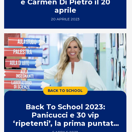
e Carmen Di Pietro il 20
aprile
20 APRILE 2023
BACK TO SCHOOL
Back To School 2023:
Panicucci e 30 vip
‘ripetenti’, la prima puntata
del 5 marzo