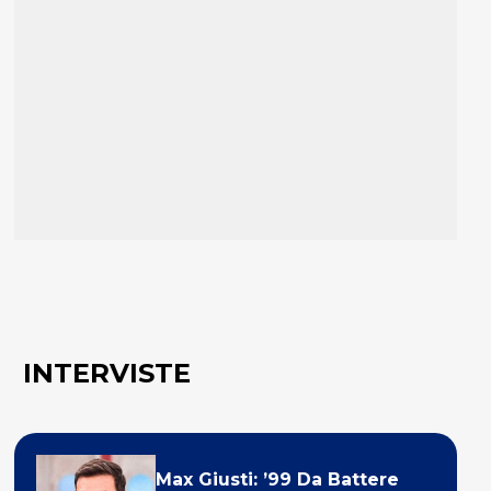
INTERVISTE
Max Giusti: ’99 Da Battere