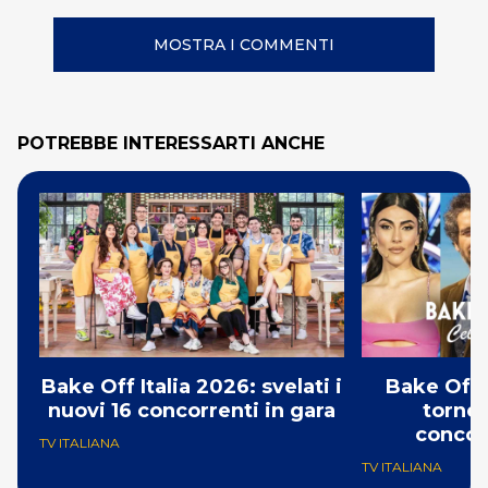
MOSTRA I COMMENTI
POTREBBE INTERESSARTI ANCHE
Bake Off Italia 2026: svelati i
Bake Off 
nuovi 16 concorrenti in gara
torneo
concor
TV ITALIANA
TV ITALIANA