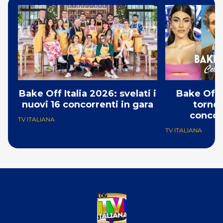
Bake Off Italia 2026: svelati i
Bake Off 
nuovi 16 concorrenti in gara
torneo
concor
TV ITALIANA
TV ITALIANA