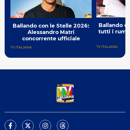
Ballando co
Ballando con le Stelle 2026:
tutti i rumo
Alessandro Matri
C
concorrente ufficiale
TV ITALIANA
TV ITALIANA