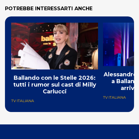
POTREBBE INTERESSARTI ANCHE
Alessandro 
Ballando con le Stelle 2026:
a Balland
tutti i rumor sul cast di Milly
arriva
Carlucci
TV ITALIANA
TV ITALIANA